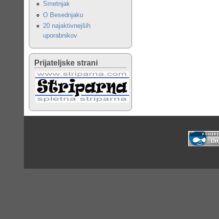
Smetnjak
O Besednjaku
20 najaktivnejših
uporabnikov
Prijateljske strani