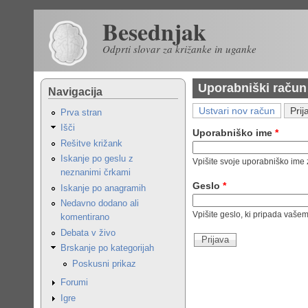
Skip to main content
Besednjak
Odprti slovar za križanke in uganke
Uporabniški račun
Navigacija
Ustvari nov račun
Prij
Primarni zavihki
Prva stran
Išči
Uporabniško ime
*
Rešitve križank
Iskanje po geslu z
Vpišite svoje uporabniško ime
neznanimi črkami
Geslo
*
Iskanje po anagramih
Nedavno dodano ali
Vpišite geslo, ki pripada vaš
komentirano
Debata v živo
Brskanje po kategorijah
Poskusni prikaz
Forumi
Igre